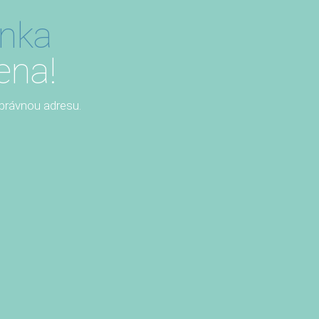
ánka
ena!
 správnou adresu.