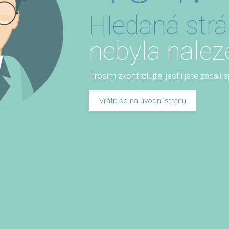
Hledaná str
nebyla nalez
Prosím zkontrolujte, jestli jste zadali
Vrátit se na úvodní stranu