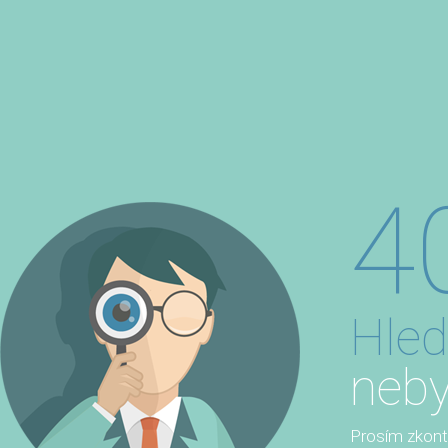
4
Hled
neby
Prosím zkontro