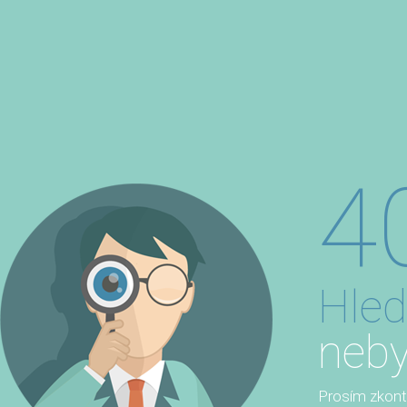
4
Hled
neby
Prosím zkontro