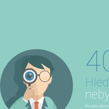
4
Hled
neby
Prosím zkontro