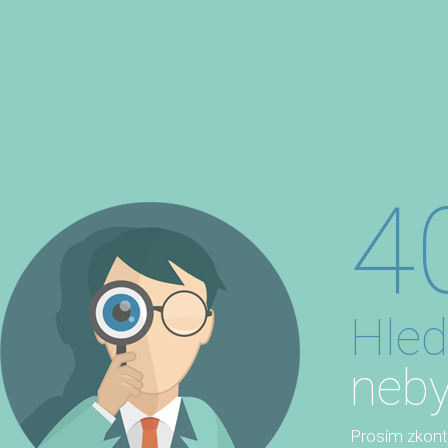
4
Hled
neby
Prosím zkontro