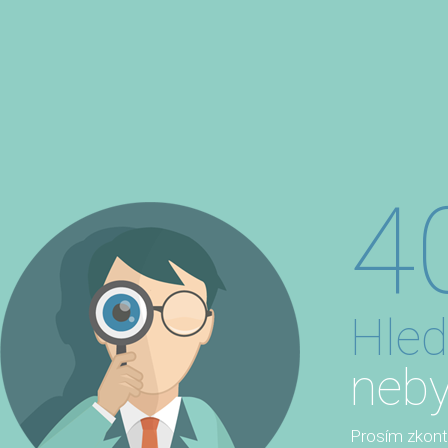
4
Hled
neby
Prosím zkontro