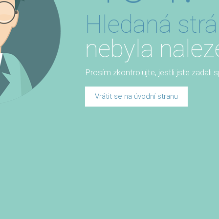
Hledaná str
nebyla nalez
Prosím zkontrolujte, jestli jste zadali
Vrátit se na úvodní stranu