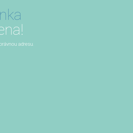
ánka
ena!
 správnou adresu.