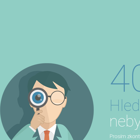
4
Hled
neby
Prosím zkontro