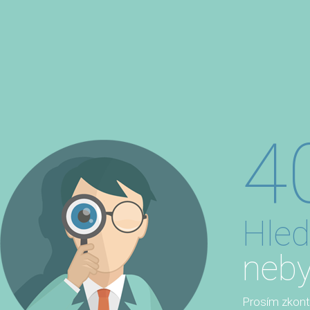
4
Hled
neby
Prosím zkontro