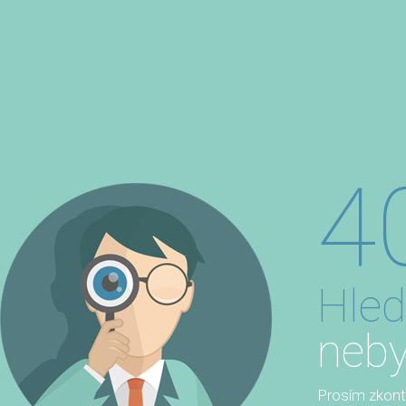
4
Hled
neby
Prosím zkontro