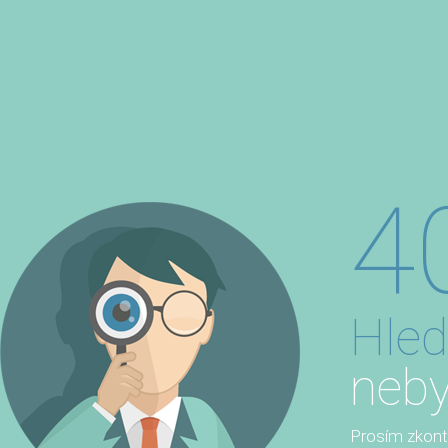
4
Hled
neby
Prosím zkontro