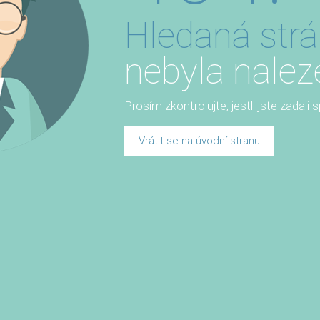
Hledaná str
nebyla nalez
Prosím zkontrolujte, jestli jste zadali
Vrátit se na úvodní stranu