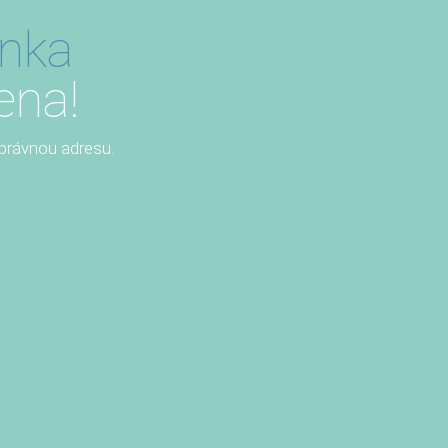
ánka
ena!
 správnou adresu.