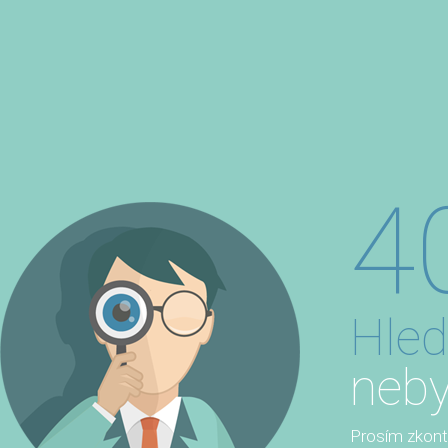
4
Hled
neby
Prosím zkontro