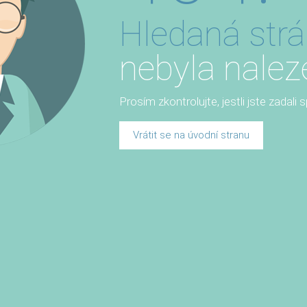
Hledaná str
nebyla nalez
Prosím zkontrolujte, jestli jste zadali
Vrátit se na úvodní stranu