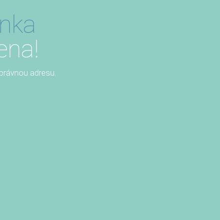
ánka
ena!
 správnou adresu.