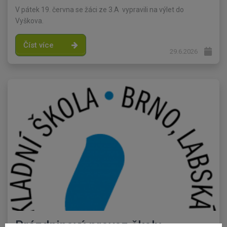
V pátek 19. června se žáci ze 3.A vypravili na výlet do
Vyškova.
Číst více
29.6.2026
Prázdninový provoz školy