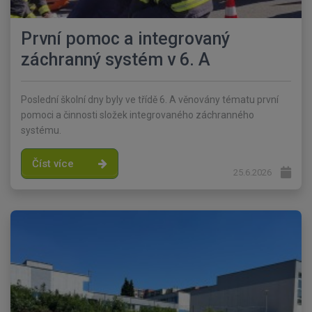
První pomoc a integrovaný
záchranný systém v 6. A
Poslední školní dny byly ve třídě 6. A věnovány tématu první
pomoci a činnosti složek integrovaného záchranného
systému.
Číst více
25.6.2026