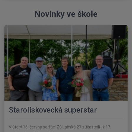
Novinky ve škole
Starolískovecká superstar
V úterý 16. června se žáci ZŠ Labská 27 zúčastnili již 17.