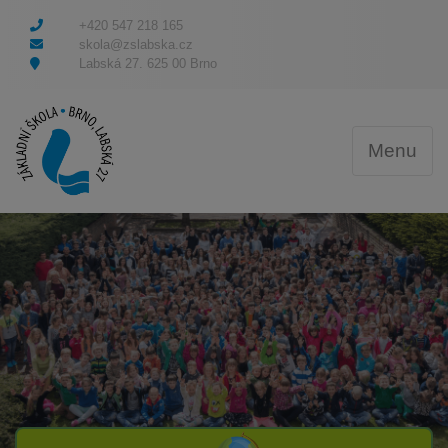
+420 547 218 165
skola@zslabska.cz
Labská 27. 625 00 Brno
Menu