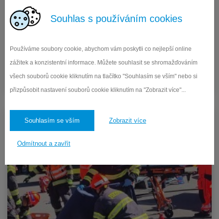
Souhlas s používáním cookies
Během letních prázdnin je kancelář školy otevřena každou
středu od 9:00 do 11:00 hodin. V případě potřeby zazvoňte na
kancelář školy. Nevyzvednutá v...
Používáme soubory cookie, abychom vám poskytli co nejlepší online
zážitek a konzistentní informace. Můžete souhlasit se shromažďováním
Číst více
všech souborů cookie kliknutím na tlačítko "Souhlasím se vším" nebo si
26.6.2026
přizpůsobit nastavení souborů cookie kliknutím na "Zobrazit více"...
Souhlasím se vším
Zobrazit více
Odmítnout a zavřít