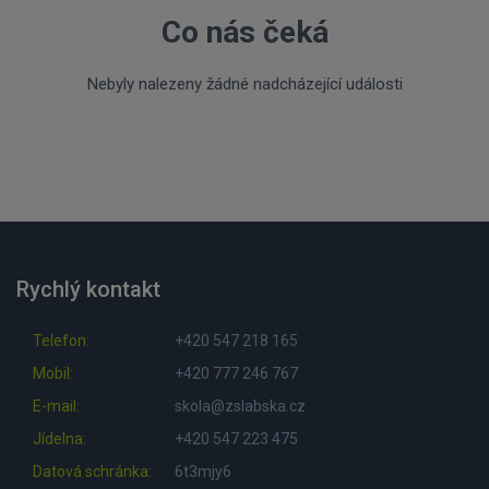
Co nás čeká
Nebyly nalezeny žádné nadcházející události
Rychlý kontakt
Telefon:
+420 547 218 165
Mobil:
+420 777 246 767
E-mail:
skola@zslabska.cz
Jídelna:
+420 547 223 475
Datová schránka:
6t3mjy6