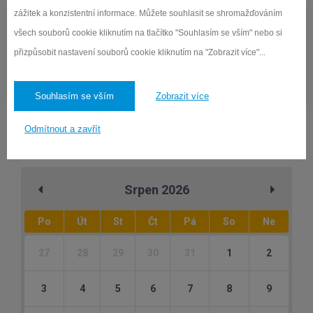
zážitek a konzistentní informace. Můžete souhlasit se shromažďováním
všech souborů cookie kliknutím na tlačítko "Souhlasím se vším" nebo si
přizpůsobit nastavení souborů cookie kliknutím na "Zobrazit více"...
Interní info. systém
Vstup pro pedagogické zaměstnance školy
Souhlasím se vším
Zobrazit více
Odmítnout a zavřít
Kalendář akcí
Srpen 2026
Po
Út
St
Čt
Pá
So
Ne
27
28
29
30
31
1
2
3
4
5
6
7
8
9