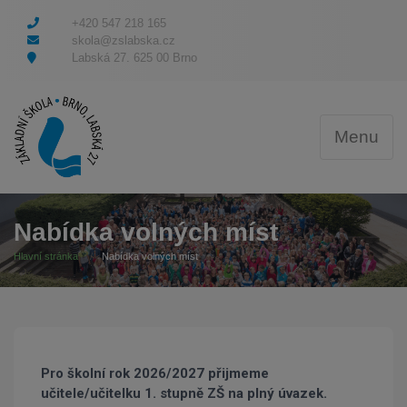
+420 547 218 165
skola@zslabska.cz
Labská 27. 625 00 Brno
Menu
Nabídka volných míst
Hlavní stránka
Nabídka volných míst
Pro školní rok 2026/2027 přijmeme
učitele/učitelku 1. stupně ZŠ na plný úvazek.