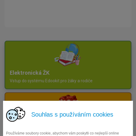
Elektronická ŽK
Vstup do systému Edookit pro žáky a rodiče
Souhlas s používáním cookies
Objednávka obědů
Přihlášení a odhlášení obědů pro strávníky
Používáme soubory cookie, abychom vám poskytli co nejlepší online