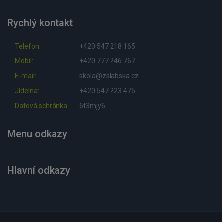
Rychlý kontakt
Telefon:
+420 547 218 165
Mobil:
+420 777 246 767
E-mail:
skola@zslabska.cz
Jídelna:
+420 547 223 475
Datová schránka:
6t3mjy6
Menu odkazy
Hlavní odkazy