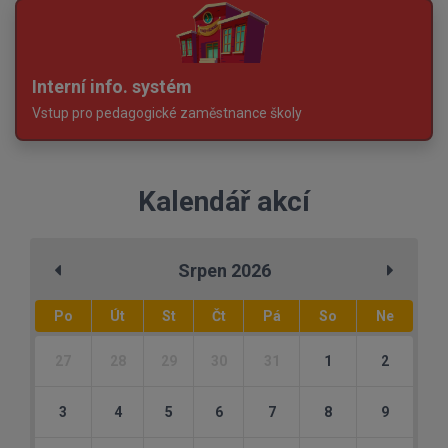
Interní info. systém
Vstup pro pedagogické zaměstnance školy
Kalendář akcí
Srpen 2026
Po
Út
St
Čt
Pá
So
Ne
27
28
29
30
31
1
2
3
4
5
6
7
8
9