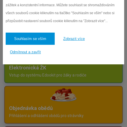
zážitek a konzistentní informace. Můžete souhlasit se shromažďováním
všech souborů cookie kliknutím na tlačítko "Souhlasím se vším" nebo si
přizpůsobit nastavení souborů cookie kliknutím na "Zobrazit více"...
Souhlasím se vším
Zobrazit více
Odmítnout a zavřít
Elektronická ŽK
Vstup do systému Edookit pro žáky a rodiče
Objednávka obědů
Přihlášení a odhlášení obědů pro strávníky