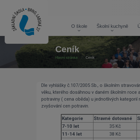
O škole
Školní kuchyně
Ú
Ceník
Hlavní stránka
Ceník
Dle vyhlášky č.107/2005 Sb., o školním stravován
věku, kterého dosáhnou v daném školním roce a 
potraviny ( cena oběda) u jednotlivých kategor
zvyšování cen potravin.
Kategorie
Stravné dotované
S
7-10 let
35 Kč
11-14 let
38 Kč