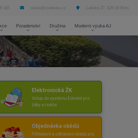
8 165
skola@zslabska.cz
Labská 27. 625 00 Brno
kce
Poradenství
Družina
Moderní výuka AJ
Elektronická ŽK
Vstup do systému Edookit pro
žáky a rodiče
Objednávka obědů
Přihlášení a odhlášení obědů pro