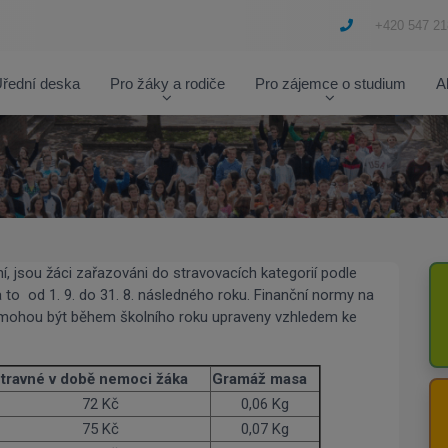
+420 547 21
řední deska
Pro žáky a rodiče
Pro zájemce o studium
A
í, jsou žáci zařazováni do stravovacích kategorií podle
to od 1. 9. do 31. 8. následného roku. Finanční normy na
ií mohou být během školního roku upraveny vzhledem ke
travné v době nemoci žáka
Gramáž masa
72 Kč
0,06 Kg
75 Kč
0,07 Kg