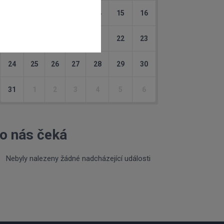
10
11
12
13
14
15
16
17
18
19
20
21
22
23
24
25
26
27
28
29
30
31
1
2
3
4
5
6
o nás čeká
Nebyly nalezeny žádné nadcházející události