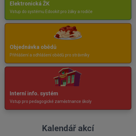
Elektronická ŽK
Vstup do systému Edookit pro žáky a rodiče
Objednávka obědů
Přihlášení a odhlášení obědů pro strávníky
Interní info. systém
Vstup pro pedagogické zaměstnance školy
Kalendář akcí