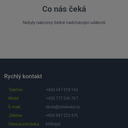
Co nás čeká
Nebyly nalezeny žádné nadcházející události
Rychlý kontakt
Telefon:
+420 547 218 165
Mobil:
+420 777 246 767
E-mail:
skola@zslabska.cz
Jídelna:
+420 547 223 475
Datová schránka:
6t3mjy6