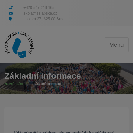
+420 547 218 165
skola@zslabska.cz
Labská 27. 625 00 Brno
Menu
Základní informace
Hlavní stránka
Základní informace