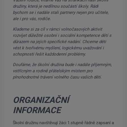
Vážení rodiče, vítáme vás na stránkách naší školní
družiny, která je nedílnou součástí školy. Rádi
bychom se i nadále stali partnery nejen pro učitele,
ale i pro vás, rodiče.
Klademe si za cíl v rámci volnočasových aktivit
rozvíjet důležité osobní i sociální kompetence dětí s
důrazem na jejich specifické nadání. Chceme děti
vést k tvořivému myšlení, logickému uvažování i
schopnosti řešit každodenní problémy.
Doufáme, že školní družina bude i nadále příjemným,
vstřícným a rodině přátelským místem pro
plnohodnotné trávení volného času vašich dětí.
ORGANIZAČNÍ
INFORMACE
Školní družinu navštěvují žáci 1.stupně řádně zapsaní a