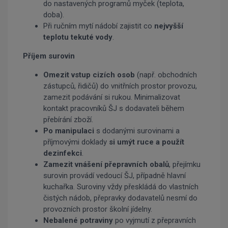
do nastavených programů myček (teplota,
doba).
Při ručním mytí nádobí zajistit co
nejvyšší
teplotu tekuté vody
.
Příjem surovin
Omezit vstup cizích osob
(např. obchodních
zástupců, řidičů) do vnitřních prostor provozu,
zamezit podávání si rukou. Minimalizovat
kontakt pracovníků ŠJ s dodavateli během
přebírání zboží.
Po manipulaci
s dodanými surovinami a
příjmovými doklady
si umýt ruce a použít
dezinfekci
.
Zamezit vnášení přepravních obalů
, přejímku
surovin provádí vedoucí ŠJ, případně hlavní
kuchařka. Suroviny vždy přeskládá do vlastních
čistých nádob, přepravky dodavatelů nesmí do
provozních prostor školní jídelny.
Nebalené potraviny
po vyjmutí z přepravních