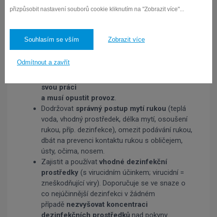
Přihlášky a odhlášky ze
přizpůsobit nastavení souborů cookie kliknutím na "Zobrazit více"...
stravování
elektronicky, telefonicky.
Vedoucí ŠJ proškolí pracovníky k pravidlům
osobní i provozní hygieny
s opatřením, která
Souhlasím se vším
Zobrazit více
budou přijata v souvislosti se současnou
mimořádnou situací.
Odmítnout a zavřít
Pracovník ŠJ, který se necítí dobře a
pociťuje příznaky nemoci, nesmí vykonávat
svou práci
a musí opustit provoz
.
Dodržovat
správný postup mytí rukou
(teplá
voda, vhodný prostředek, délka mytí, osoušení
rukou, příp. dezinfekce), omezit podávání rukou,
dbát na prevenci kontaktu rukou s obličejem,
ústy, očima, nosem.
Zajistit a používat
vhodné dezinfekční
prostředky
(s virucidním účinkem; virucidní =
zneškodňující viry). Doporučuje se ve snaze o
co nejúčinnější dezinfekci v žádném
případě
nezvyšovat koncentraci
dezinfekčních prostředků
nad pokyny