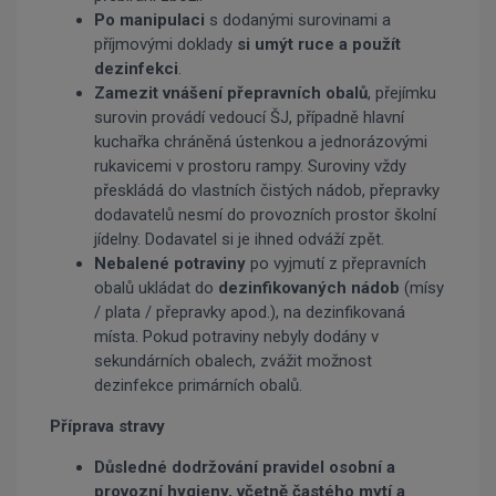
Po manipulaci
s dodanými surovinami a
příjmovými doklady
si umýt ruce a použít
dezinfekci
.
Zamezit vnášení přepravních obalů
, přejímku
surovin provádí vedoucí ŠJ, případně hlavní
kuchařka chráněná ústenkou a jednorázovými
rukavicemi v prostoru rampy. Suroviny vždy
přeskládá do vlastních čistých nádob, přepravky
dodavatelů nesmí do provozních prostor školní
jídelny. Dodavatel si je ihned odváží zpět.
Nebalené potraviny
po vyjmutí z přepravních
obalů ukládat do
dezinfikovaných nádob
(mísy
/ plata / přepravky apod.), na dezinfikovaná
místa. Pokud potraviny nebyly dodány v
sekundárních obalech, zvážit možnost
dezinfekce primárních obalů.
Příprava stravy
Důsledné dodržování pravidel osobní a
provozní hygieny, včetně častého mytí a