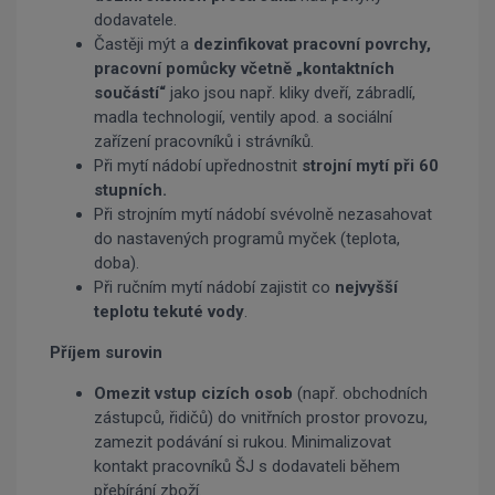
dodavatele.
Častěji mýt a
dezinfikovat pracovní povrchy,
pracovní pomůcky včetně „kontaktních
součástí“
jako jsou např. kliky dveří, zábradlí,
madla technologií, ventily apod. a sociální
zařízení pracovníků i strávníků.
Při mytí nádobí upřednostnit
strojní mytí při 60
stupních.
Při strojním mytí nádobí svévolně nezasahovat
do nastavených programů myček (teplota,
doba).
Při ručním mytí nádobí zajistit co
nejvyšší
teplotu tekuté vody
.
Příjem surovin
Omezit vstup cizích osob
(např. obchodních
zástupců, řidičů) do vnitřních prostor provozu,
zamezit podávání si rukou. Minimalizovat
kontakt pracovníků ŠJ s dodavateli během
přebírání zboží.