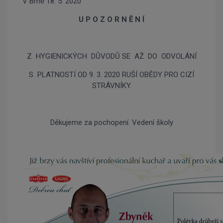
V Brně 18. 5. 2020
U P O Z O R N Ě N Í
Z HYGIENICKÝCH DŮVODŮ SE AŽ DO ODVOLÁNÍ
S PLATNOSTÍ OD 9. 3. 2020 RUŠÍ OBĚDY PRO CIZÍ
STRÁVNÍKY.
Děkujeme za pochopení. Vedení školy