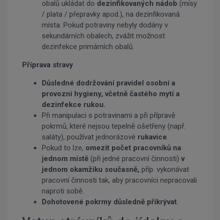
obalů ukládat do
dezinfikovaných nádob
(mísy
/ plata / přepravky apod.), na dezinfikovaná
místa. Pokud potraviny nebyly dodány v
sekundárních obalech, zvážit možnost
dezinfekce primárních obalů.
Příprava stravy
Důsledné dodržování pravidel osobní a
provozní hygieny, včetně častého mytí a
dezinfekce rukou.
Při manipulaci s potravinami a při přípravě
pokrmů, které nejsou tepelně ošetřeny (např.
saláty), používat jednorázové
rukavice
.
Pokud to lze,
omezit počet pracovníků na
jednom místě
(při jedné pracovní činnosti)
v
jednom okamžiku současně,
příp. vykonávat
pracovní činnosti tak, aby pracovníci nepracovali
naproti sobě.
Dohotovené pokrmy důsledně přikrývat
.