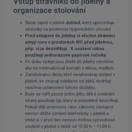
Vstup strávníků do jídelny a
organizace stolování
Škola zajistí v jídelně
dohled
, který upozorňuje
strávníky na povinnost hygienického chování.
Před vstupem do jídelny si všichni strávníci
umyjí ruce v prostorách WC před jídelnou,
příp. si je dezinfikují . K osušení rukou
používají jednorázové papírové ručníky.
Po dobu výdeje jsou dveře do jídelny otevřené,
aby se minimalizoval kontakt s klikou, madlem.
Zaměstnanci školy, kteří nevykonávají dohled v
jídelně, se stravují odděleně od žáků, dodržují
všechna ustanovení tohoto dodatku.
Bude se vařit pouze jedno jídlo, děti k odebrání
stravy používají čip, který si pravidelně dezinfikují.
Pokud dítě onemocní, ráno zákonný zástupce
nemoc dítěte oznámí telefonicky v jídelně a
oběd si v první den nemoci mohou vyzvednout
osobně v jídelně v době od 10.50 h – 11,00 h. ,