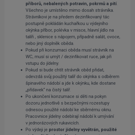
příborů, nebalených potravin, pokrmů
a pití
.
Všechno je umístěno mimo dosah strávníka.
Strávníkovi je na předem dezinfikovaný tác
postupně pokládán kuchařkou u výdejního
okýnka příbor, polévka v misce, hlavní jídlo na
talíři , sklenice s nápojem, případně salát, ovoce,
nebo jiný doplněk oběda.
Pokud při konzumaci oběda musí strávník na
WC, musí si umýt / dezinfikovat ruce, jak při
vstupu do jídelny.
Pokud si bude chtít strávník oběd přidat,
odevzdá svůj použitý talíř do okýnka s odběrem
špinavého nádobí a jde k okýnku, kde dostane
„přídavek“ na čistý talíř.
Po ukončení konzumace si děti na pokyn
dozoru jednotlivě s bezpečnými rozestupy
odnesou použité nádobí ke sběrnému oknu.
Pracovnice jídelny odebírají nádobí k umývání
v jednorázových rukavicích.
Po výdeji je
prostor jídelny vyvětrán, použité