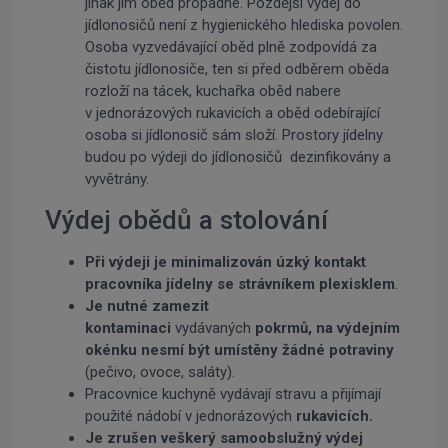
jinak jim oběd propadne. Pozdější výdej do
jídlonosičů není z hygienického hlediska povolen.
Osoba vyzvedávající oběd plně zodpovídá za
čistotu jídlonosiče, ten si před odběrem oběda
rozloží na tácek, kuchařka oběd nabere
v jednorázových rukavicích a oběd odebírající
osoba si jídlonosič sám složí. Prostory jídelny
budou po výdeji do jídlonosičů dezinfikovány a
vyvětrány.
Výdej obědů a stolování
Při výdeji je minimalizován úzký kontakt
pracovníka jídelny se strávníkem plexisklem
.
Je nutné zamezit
kontaminaci
vydávaných
pokrmů, na výdejním
okénku nesmí být umístěny žádné potraviny
(pečivo, ovoce, saláty).
Pracovnice kuchyně vydávají stravu a přijímají
použité nádobí v jednorázových
rukavicích.
Je zrušen veškerý samoobslužný výdej