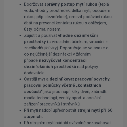
Dodržovat
správný postup mytí rukou
(teplá
voda, vhodný prostředek, délka mytí, osoušení
rukou, příp. dezinfekce), omezit podávání rukou,
dbát na prevenci kontaktu rukou s obličejem,
ústy, očima, nosem.
Zajistit a používat
vhodné dezinfekční
prostředky
(s virucidním účinkem; virucidní =
zneškodňující viry). Doporučuje se ve snaze o
co nejúčinnější dezinfekci v žádném
případě
nezvyšovat koncentraci
dezinfekčních prostředků
nad pokyny
dodavatele.
Častěji mýt a
dezinfikovat pracovní povrchy,
pracovní pomůcky včetně „kontaktních
součástí“
jako jsou např. kliky dveří, zábradlí,
madla technologií, ventily apod. a sociální
zařízení pracovníků i strávníků.
Při mytí nádobí upřednostnit
strojní mytí při 60
stupních.
Při strojním mytí nádobí svévolně nezasahovat