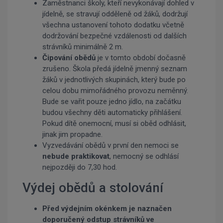
Zaměstnanci školy, kteří nevykonávají dohled v
jídelně, se stravují odděleně od žáků, dodržují
všechna ustanovení tohoto dodatku včetně
dodržování bezpečné vzdálenosti od dalších
strávníků minimálně 2 m.
Čipování obědů
je v tomto období dočasně
zrušeno. Škola předá jídelně jmenný seznam
žáků v jednotlivých skupinách, který bude po
celou dobu mimořádného provozu neměnný.
Bude se vařit pouze jedno jídlo, na začátku
budou všechny děti automaticky přihlášení.
Pokud dítě onemocní, musí si oběd odhlásit,
jinak jim propadne.
Vyzvedávání obědů v první den nemoci se
nebude praktikovat
, nemocný se odhlásí
nejpozději do 7,30 hod.
Výdej obědů a stolování
Před výdejním okénkem je naznačen
doporučený odstup strávníků ve