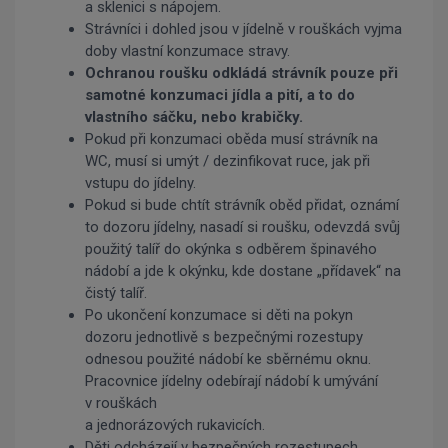
a sklenici s nápojem.
Strávníci i dohled jsou v jídelně v rouškách vyjma
doby vlastní konzumace stravy.
Ochranou roušku odkládá strávník pouze při
samotné konzumaci jídla a pití, a to do
vlastního sáčku, nebo krabičky.
Pokud při konzumaci oběda musí strávník na
WC, musí si umýt / dezinfikovat ruce, jak při
vstupu do jídelny.
Pokud si bude chtít strávník oběd přidat, oznámí
to dozoru jídelny, nasadí si roušku, odevzdá svůj
použitý talíř do okýnka s odběrem špinavého
nádobí a jde k okýnku, kde dostane „přídavek“ na
čistý talíř.
Po ukončení konzumace si děti na pokyn
dozoru jednotlivě s bezpečnými rozestupy
odnesou použité nádobí ke sběrnému oknu.
Pracovnice jídelny odebírají nádobí k umývání
v rouškách
a jednorázových rukavicích.
Děti odcházejí v bezpečných rozestupech