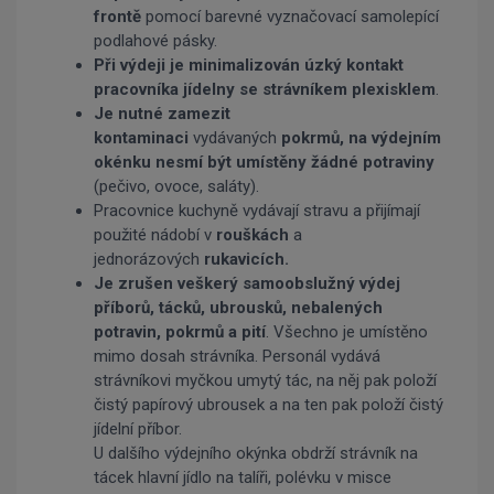
frontě
pomocí barevné vyznačovací samolepící
podlahové pásky.
Při výdeji je minimalizován úzký kontakt
pracovníka jídelny se strávníkem plexisklem
.
Je nutné zamezit
kontaminaci
vydávaných
pokrmů, na výdejním
okénku nesmí být umístěny žádné potraviny
(pečivo, ovoce, saláty).
Pracovnice kuchyně vydávají stravu a přijímají
použité nádobí v
rouškách
a
jednorázových
rukavicích.
Je zrušen veškerý samoobslužný výdej
příborů, tácků, ubrousků, nebalených
potravin, pokrmů
a pití
. Všechno je umístěno
mimo dosah strávníka. Personál vydává
strávníkovi myčkou umytý tác, na něj pak položí
čistý papírový ubrousek a na ten pak položí čistý
jídelní příbor.
U dalšího výdejního okýnka obdrží strávník na
tácek hlavní jídlo na talíři, polévku v misce