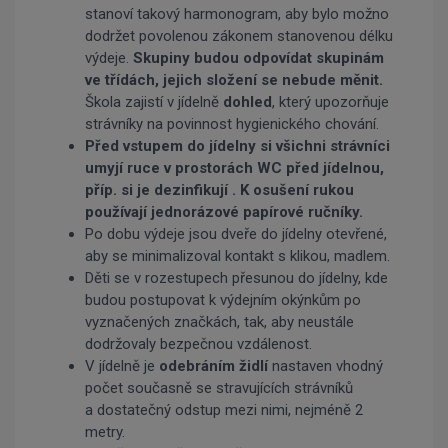
stanoví takový harmonogram, aby bylo možno
dodržet povolenou zákonem stanovenou délku
výdeje.
Skupiny budou odpovídat skupinám
ve třídách, jejich složení se nebude měnit.
Škola zajistí v jídelně
dohled
, který upozorňuje
strávníky na povinnost hygienického chování.
Před vstupem do jídelny si všichni strávníci
umyjí ruce v prostorách WC před jídelnou,
příp. si je dezinfikují . K osušení rukou
používají jednorázové papírové ručníky.
Po dobu výdeje jsou dveře do jídelny otevřené,
aby se minimalizoval kontakt s klikou, madlem.
Děti se v rozestupech přesunou do jídelny, kde
budou postupovat k výdejním okýnkům po
vyznačených značkách, tak, aby neustále
dodržovaly bezpečnou vzdálenost.
V jídelně je
odebráním židlí
nastaven vhodný
počet současně se stravujících strávníků
a dostatečný odstup mezi nimi, nejméně 2
metry.