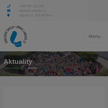
+420 547 218 165
skola@zslabska.cz
Labská 27. 625 00 Brno
Menu
Aktuality
Hlavní stránka
Aktuality