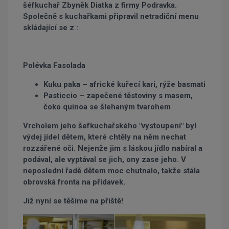
šéfkuchař Zbyněk Diatka z firmy Podravka.
Společně s kuchařkami připravil netradiční menu
skládající se z :
Polévka Fasolada
Kuku paka – africké kuřecí kari, rýže basmati
Pasticcio – zapečené těstoviny s masem,
čoko quinoa se šlehaným tvarohem
Vrcholem jeho šefkuchařského "vystoupení" byl
výdej jídel dětem, které chtěly na něm nechat
rozzářené oči. Nejenže jim s láskou jídlo nabíral a
podával, ale vyptával se jich, ony zase jeho. V
neposlední řadě dětem moc chutnalo, takže stála
obrovská fronta na přídavek.
Již nyní se těšíme na příště!