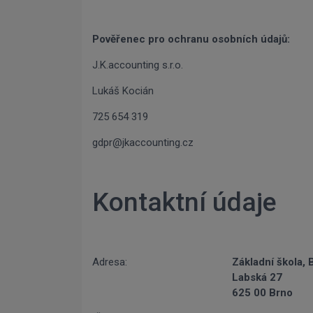
Pověřenec pro ochranu osobních údajů:
J.K.accounting s.r.o.
Lukáš Kocián
725 654 319
gdpr@jkaccounting.cz
Kontaktní údaje
Adresa:
Základní škola, 
Labská 27
625 00 Brno