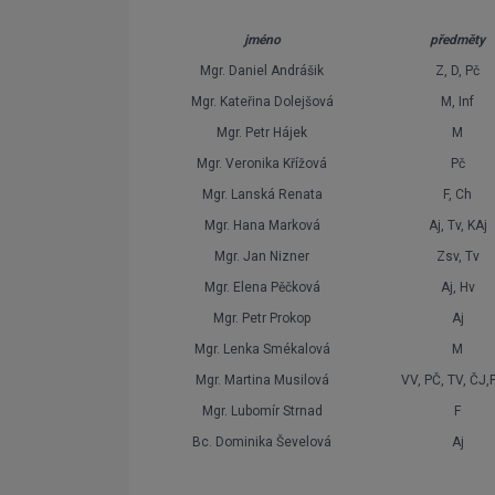
jméno
předměty
Mgr. Daniel Andrášik
Z, D, Pč
Mgr. Kateřina Dolejšová
M, Inf
Mgr. Petr Hájek
M
Mgr. Veronika Křížová
Pč
Mgr. Lanská Renata
F, Ch
Mgr. Hana Marková
Aj, Tv, KAj
Mgr. Jan Nizner
Zsv, Tv
Mgr. Elena Pěčková
Aj, Hv
Mgr. Petr Prokop
Aj
Mgr. Lenka Smékalová
M
Mgr. Martina Musilová
VV, PČ, TV, ČJ
Mgr. Lubomír Strnad
F
Bc. Dominika Ševelová
Aj