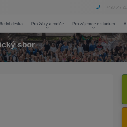
+420 547 21
řední deska
Pro žáky a rodiče
Pro zájemce o studium
A
ický sbor
.