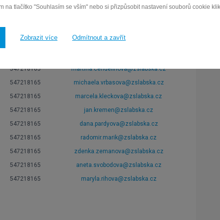
 na tlačítko "Souhlasím se vším" nebo si přizpůsobit nastavení souborů cookie klikn
tel.
e-mail
547218165
nikola.juhaszova@zslabska.cz
Zobrazit více
Odmítnout a zavřít
547218165
lukas.ruzicka@zslabska.cz
547218165
lenka.kleinova@zslabska.cz
547218165
martina.cendelinova@zslabska.cz
547218165
michaela.vrbasova@zslabska.cz
547218165
marcela.kleckova@zslabska.cz
547218165
jan.kremen@zslabska.cz
547218165
dana.pardyova@zslabska.cz
547218165
radomir.marik@zslabska.cz
547218165
zdenka.zemanova@zslabska.cz
547218165
aneta.svobodova@zslabska.cz
547218165
maryla.rihova@zslabska.cz