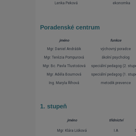
Lenka Peková
ekonomka
Poradenské centrum
jméno
funkce
Mgr. Daniel Andrášik
výchovný poradce
Mgr. Terézia Pompurová
školní psycholog
Mgr. Bc. Pavla Tlustošová
speciální pedagog (2. stup
Mgr. Adéla Boumová
speciální pedagog (1. stup
Ing. Maryla Říhová
metodik prevence
1. stupeň
jméno
třídnictví
Mgr. Klára Lišková
I.A