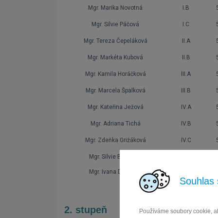
Mgr. Marika Novotná
I.B
Mgr. Silvie Páčová
I.C
Mgr. Tereza Čepeláková
II.A
Mgr. Markéta Kubová
II.B
Mgr. Kamila Horáčková
III.A
Mgr. Marcela Špalková
III.B
Mgr. Kateřina Ježová
IV.A
Mgr. Adriana Tichá
IV.B
Mgr. Zdeňka Grižáková
IV.C
Mgr. Silvie Bolcková
V.A
Mgr. Ivana Demlová
V.B
Souhlas 
2. stupeň
Používáme soubory cookie, ab