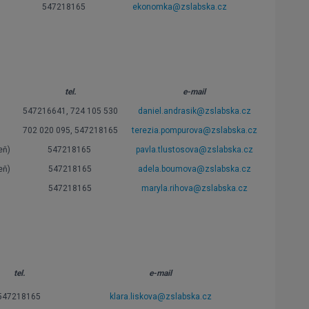
547218165
ekonomka@zslabska.cz
tel.
e-mail
547216641, 724 105 530
daniel.andrasik@zslabska.cz
702 020 095, 547218165
terezia.pompurova@zslabska.cz
eň)
547218165
pavla.tlustosova@zslabska.cz
eň)
547218165
adela.boumova@zslabska.cz
547218165
maryla.rihova@zslabska.cz
tel.
e-mail
547218165
klara.liskova@zslabska.cz