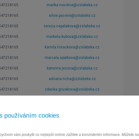
547218165
marika.novotna@zslabska.cz
547218165
silvie.pacova@zslabska.cz
547218165
tereza.cepelakova@zslabska.cz
547218165
marketa.kubova@zslabska.cz
547218165
kamila.horackova@zslabska.cz
547218165
marcela.spalkova@zslabska.cz
547218165
katerina.jezova@zslabska.cz
547218165
adriana.ticha@zslabska.cz
547218165
zdenka.grizakova@zslabska.cz
547218165
silvie.bolckova@zslabska.cz
547218165
ivana.demlova
@zslabska.cz
s používáním cookies
ychom vám poskytli co nejlepší online zážitek a konzistentní informace. Můžete 