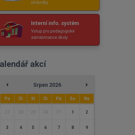
strávníky
Interní info. systém
Vstup pro pedagogické
zaměstnance školy
alendář akcí
Srpen 2026
Po
Út
St
Čt
Pá
So
Ne
27
28
29
30
31
1
2
3
4
5
6
7
8
9