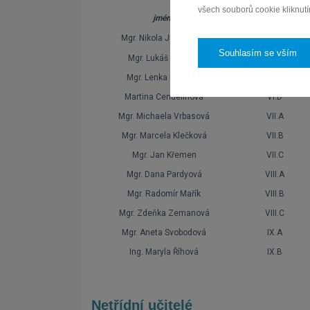
všech souborů cookie kliknutím
jméno
třídnictví
Mgr. Nikola Juhaszová
VI.A
Souhlasím se vším
Mgr. Lukáš Růžička
VI.B
Mgr. Lenka Kleinová
VI.C
Martina Cendelínová
VI.D
Mgr. Michaela Vrbasová
VII.A
Mgr. Marcela Klečková
VII.B
Mgr. Jan Křemen
VII.C
Mgr. Dana Pardyová
VIII.A
Mgr. Radomír Mařík
VIII.B
Mgr. Zdeňka Zemanová
VIII.C
Mgr. Aneta Svobodová
IX.A
Ing. Maryla Říhová
IX.B
Netřídní učitelé