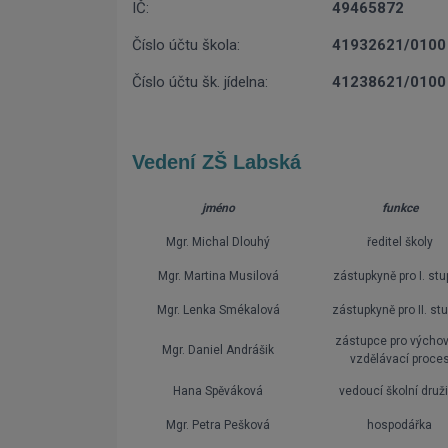
IČ:
49465872
Číslo účtu škola:
41932621/0100
Číslo účtu šk. jídelna:
41238621/0100
Vedení ZŠ Labská
jméno
funkce
Mgr. Michal Dlouhý
ředitel školy
Mgr. Martina Musilová
zástupkyně pro I. st
Mgr. Lenka Smékalová
zástupkyně pro II. st
zástupce pro výchov
Mgr. Daniel Andrášik
vzdělávací proce
Hana Spěváková
vedoucí školní druž
Mgr. Petra Pešková
hospodářka