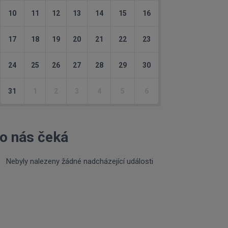
10
11
12
13
14
15
16
17
18
19
20
21
22
23
24
25
26
27
28
29
30
31
1
2
3
4
5
6
o nás čeká
Nebyly nalezeny žádné nadcházející události