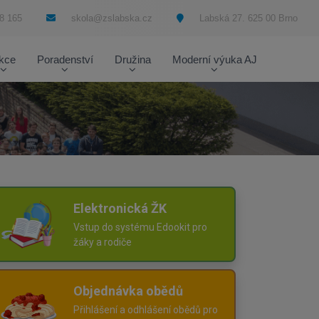
8 165
skola@zslabska.cz
Labská 27. 625 00 Brno
kce
Poradenství
Družina
Moderní výuka AJ
Elektronická ŽK
Vstup do systému Edookit pro
žáky a rodiče
Objednávka obědů
Přihlášení a odhlášení obědů pro