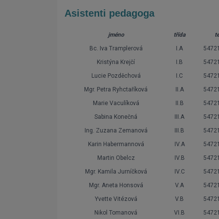
Asistenti pedagoga
jméno
třída
te
Bc. Iva Tramplerová
I.A
5472
Kristýna Krejčí
I.B
5472
Lucie Pozděchová
I.C
5472
Mgr. Petra Ryhctaříková
II.A
5472
Marie Vaculíková
II.B
5472
Sabina Konečná
III.A
5472
Ing. Zuzana Zemanová
III.B
5472
Karin Habermannová
IV.A
5472
Martin Obelcz
IV.B
5472
Mgr. Kamila Jurníčková
IV.C
5472
Mgr. Aneta Honsová
V.A
5472
Yvette Vitézová
V.B
5472
Nikol Tomanová
VI.B
5472