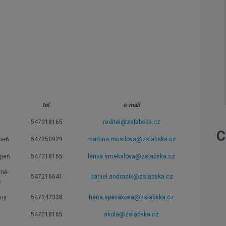
tel.
e-mail
547218165
reditel@zslabska.cz
C
upeň
547250929
martina
.musilova@zslabska.cz
upeň
547218165
lenka.smekalova@zslabska.cz
ně-
547216641
daniel.andrasik@zslabska.cz
s
iny
547242338
hana.spevakova@zslabska.cz
547218165
skola@zslabska.cz