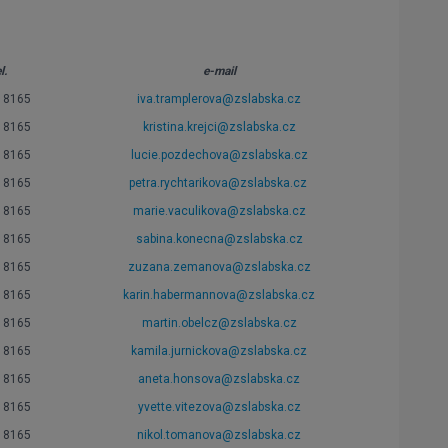
l.
e-mail
18165
iva.tramplerova@zslabska.cz
18165
kristina.krejci@zslabska.cz
18165
lucie.pozdechova@zslabska.cz
18165
petra.rychtarikova@zslabska.cz
18165
marie.vaculikova@zslabska.cz
18165
sabina.konecna@zslabska.cz
18165
zuzana.zemanova@zslabska.cz
18165
karin.habermannova@zslabska.cz
18165
martin.obelcz@zslabska.cz
18165
kamila.jurnickova@zslabska.cz
18165
aneta.honsova@zslabska.cz
18165
yvette.vitezova@zslabska.cz
18165
nikol.tomanova@zslabska.cz