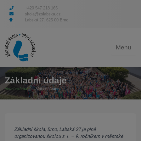
+420 547 218 165
skola@zslabska.cz
Labská 27. 625 00 Brno
Menu
Základní údaje
Hlavní stránka
Základní údaje
Základní škola, Brno, Labská 27 je plně
organizovanou školou s 1. – 9. ročníkem v městské