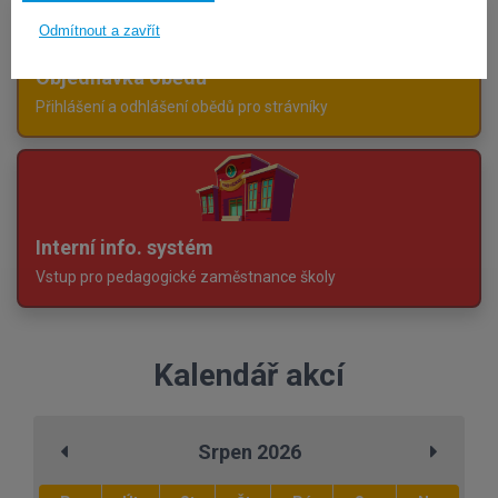
Odmítnout a zavřít
Objednávka obědů
Přihlášení a odhlášení obědů pro strávníky
Interní info. systém
Vstup pro pedagogické zaměstnance školy
Kalendář akcí
Srpen 2026