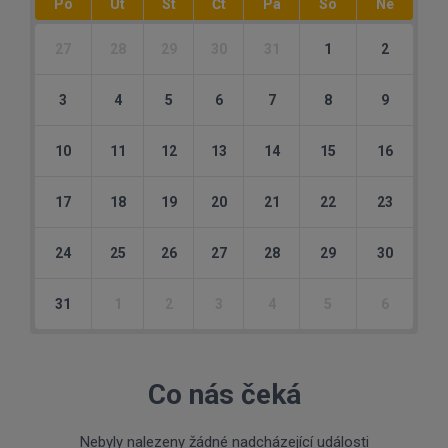
Po
Út
St
Čt
Pá
So
Ne
27
28
29
30
31
1
2
3
4
5
6
7
8
9
10
11
12
13
14
15
16
17
18
19
20
21
22
23
24
25
26
27
28
29
30
31
1
2
3
4
5
6
Co nás čeká
Nebyly nalezeny žádné nadcházející události