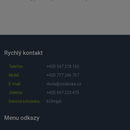
Rychlý kontakt
Telefon:
+420 547 218 165
Mobil:
+420 777 246 767
E-mail:
skola@zslabska.cz
Jídelna:
+420 547 223 475
Datová schránka:
6t3mjy6
Menu odkazy