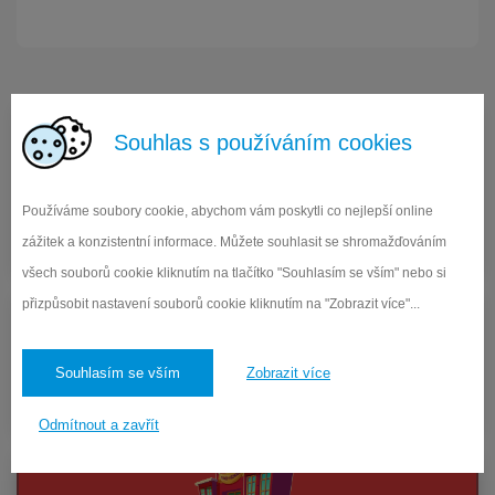
Souhlas s používáním cookies
Elektronická ŽK
Používáme soubory cookie, abychom vám poskytli co nejlepší online
Vstup do systému Edookit pro žáky a rodiče
zážitek a konzistentní informace. Můžete souhlasit se shromažďováním
všech souborů cookie kliknutím na tlačítko "Souhlasím se vším" nebo si
přizpůsobit nastavení souborů cookie kliknutím na "Zobrazit více"...
Objednávka obědů
Souhlasím se vším
Zobrazit více
Přihlášení a odhlášení obědů pro strávníky
Odmítnout a zavřít