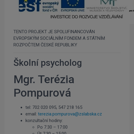
TENTO PROJEKT JE SPOLUFINANCOVÁN
EVROPSKÝM SOCIÁLNÍM FONDEM A STÁTNÍM
ROZPOČTEM ČESKÉ REPUBLIKY
Školní psycholog
Mgr. Terézia
Pompurová
tel:
702 020 095,
547 218 165
email:
terezia.pompurova
@zslabska.cz
konzultační hodiny:
Po 7:30 – 17:00
Út 7:30 – 15:00