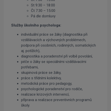
St 9:30 – 18:00
Čt 7:30 – 15:00
Pá dle domluvy
Služby školního psychologa:
individuální práce se žáky (diagnostika při
vzdělávacích a výchovných problémech,
podpora při osobních, rodinných, somatických
aj. potížích),
diagnostika a poradenství při volbě povolání,
péče o žáky se speciálními vzdělávacími
potřebami,
skupinová práce se žáky,
práce s třídními kolektivy,
metodická práce pro pedagogy,
psychologické poradenství pro rodiče,
realizace krizových intervencí,
příprava a realizace preventivních programů
školy.