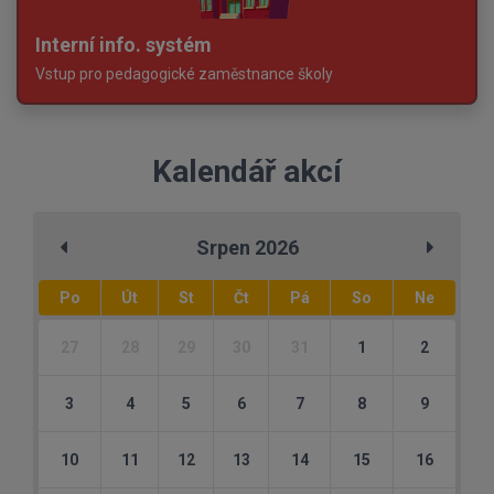
Interní info. systém
Vstup pro pedagogické zaměstnance školy
Kalendář akcí
Srpen 2026
Po
Út
St
Čt
Pá
So
Ne
27
28
29
30
31
1
2
3
4
5
6
7
8
9
10
11
12
13
14
15
16