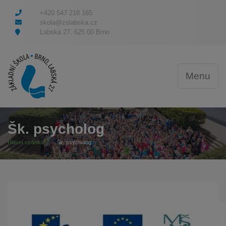
+420 547 218 165
skola@zslabska.cz
Labská 27. 625 00 Brno
Menu
Šk. psycholog
Hlavní stránka
Šk. psycholog