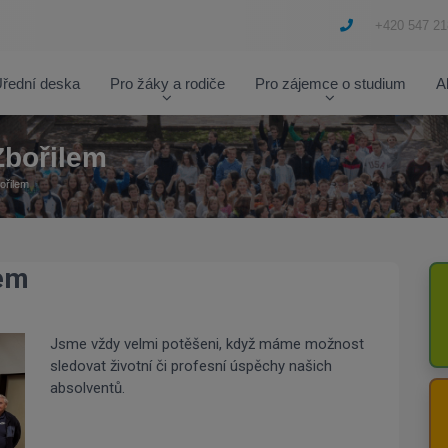
+420 547 21
řední deska
Pro žáky a rodiče
Pro zájemce o studium
A
bořilem
ořilem
em
Jsme vždy velmi potěšeni, když máme možnost
sledovat životní či profesní úspěchy našich
absolventů.