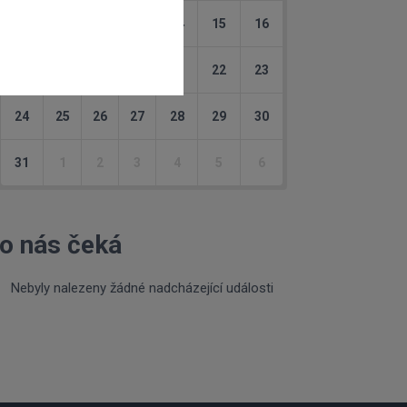
10
11
12
13
14
15
16
17
18
19
20
21
22
23
24
25
26
27
28
29
30
31
1
2
3
4
5
6
o nás čeká
Nebyly nalezeny žádné nadcházející události