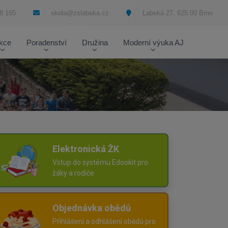
8 165
skola@zslabska.cz
Labská 27. 625 00 Brno
kce
Poradenství
Družina
Moderní výuka AJ
Elektronická ŽK
Vstup do systému Edookit pro
žáky a rodiče
Objednávka obědů
Přihlášení a odhlášení obědů pro