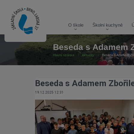
O škole
Školní kuchyně
Ú
Beseda s Adamem Z
Hlavní stránka
Aktuality
Beseda s Adamem Zb
Beseda s Adamem Zbořil
19.12.2025 12:31