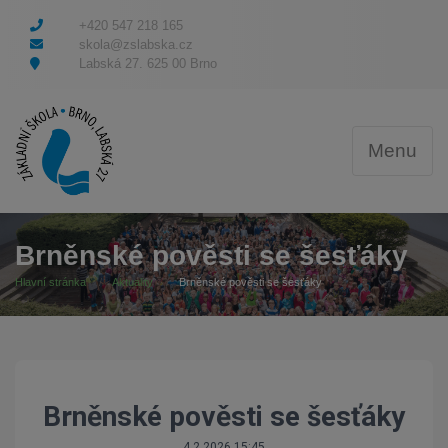
+420 547 218 165
skola@zslabska.cz
Labská 27. 625 00 Brno
Menu
Brněnské pověsti se šesťáky
Hlavní stránka
Aktuality
Brněnské pověsti se šesťáky
Brněnské pověsti se šesťáky
4.2.2026 15:45