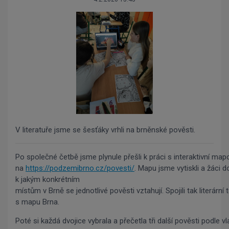
V literatuře jsme se šesťáky vrhli na brněnské pověsti.
Po společné četbě jsme plynule přešli k práci s interaktivní map
na
https://podzemibrno.cz/povesti/
. Mapu jsme vytiskli a žáci 
k jakým konkrétním
místům v Brně se jednotlivé pověsti vztahují. Spojili tak literární 
s mapu Brna.
Poté si každá dvojice vybrala a přečetla tři další pověsti podle 