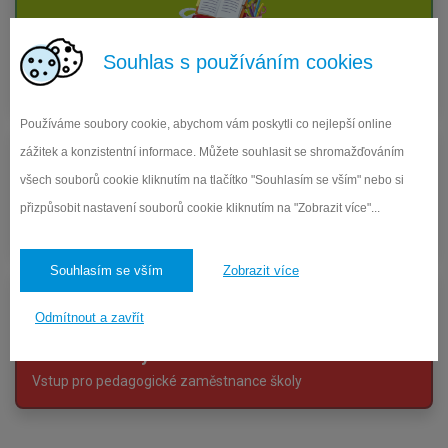
Elektronická ŽK
Souhlas s používáním cookies
Vstup do systému Edookit pro žáky a rodiče
Používáme soubory cookie, abychom vám poskytli co nejlepší online
zážitek a konzistentní informace. Můžete souhlasit se shromažďováním
všech souborů cookie kliknutím na tlačítko "Souhlasím se vším" nebo si
Objednávka obědů
přizpůsobit nastavení souborů cookie kliknutím na "Zobrazit více"...
Přihlášení a odhlášení obědů pro strávníky
Souhlasím se vším
Zobrazit více
Odmítnout a zavřít
Interní info. systém
Vstup pro pedagogické zaměstnance školy