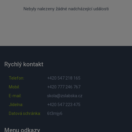
Nebyly nalezeny žádné nadcházející události
Rychlý kontakt
Telefon:
+420 547 218 165
Mobil:
+420 777 246 767
E-mail:
skola@zslabska.cz
Jídelna:
+420 547 223 475
Datová schránka:
6t3mjy6
Menu odkazy