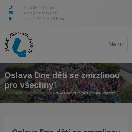
+420 547 218 165
skola@zslabska.cz
Labská 27. 625 00 Brno
Menu
Oslava Dne dětí se zmrzlinou
pro všechny!
Hlavní stránka
Aktuality
Oslava Dne dětí se zmrzlinou pro všechny!