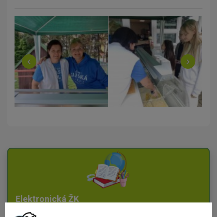
‹
›
Elektronická ŽK
Vstup do systému Edookit pro žáky a rodiče