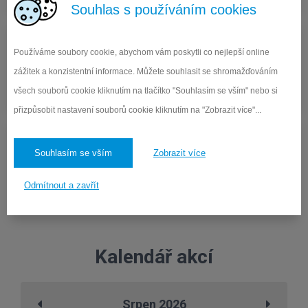
Souhlas s používáním cookies
Používáme soubory cookie, abychom vám poskytli co nejlepší online
Objednávka obědů
zážitek a konzistentní informace. Můžete souhlasit se shromažďováním
Přihlášení a odhlášení obědů pro strávníky
všech souborů cookie kliknutím na tlačítko "Souhlasím se vším" nebo si
přizpůsobit nastavení souborů cookie kliknutím na "Zobrazit více"...
Souhlasím se vším
Zobrazit více
Interní info. systém
Odmítnout a zavřít
Vstup pro pedagogické zaměstnance školy
Kalendář akcí
Srpen 2026