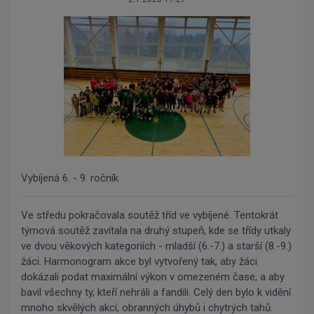
Vybíjená 6. - 9. ročník
Ve středu pokračovala soutěž tříd ve vybíjené. Tentokrát
týmová soutěž zavítala na druhý stupeň, kde se třídy utkaly
ve dvou věkových kategoriích - mladší (6.-7.) a starší (8.-9.)
žáci. Harmonogram akce byl vytvořený tak, aby žáci
dokázali podat maximální výkon v omezeném čase, a aby
bavil všechny ty, kteří nehráli a fandili. Celý den bylo k vidění
mnoho skvělých akcí, obranných úhybů i chytrých tahů.