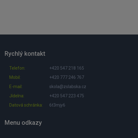
Rychlý kontakt
Telefon:
+420 547 218 165
Mobil:
+420 777 246 767
E-mail:
skola@zslabska.cz
Jídelna:
+420 547 223 475
Datová schránka:
6t3mjy6
Menu odkazy