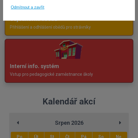
Odmítnout a zavřít
Objednávka obědů
Přihlášení a odhlášení obědů pro strávníky
Interní info. systém
Vstup pro pedagogické zaměstnance školy
Kalendář akcí
Srpen 2026
Po
Út
St
Čt
Pá
So
Ne