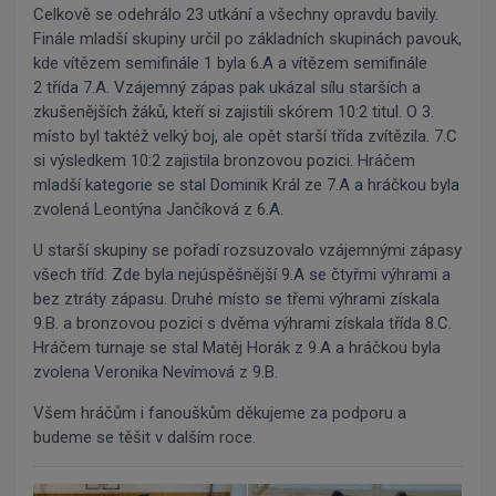
Celkově se odehrálo 23 utkání a všechny opravdu bavily.
Finále mladší skupiny určil po základních skupinách pavouk,
kde vítězem semifinále 1 byla 6.A a vítězem semifinále
2 třída 7.A. Vzájemný zápas pak ukázal sílu starších a
zkušenějších žáků, kteří si zajistili skórem 10:2 titul. O 3.
místo byl taktéž velký boj, ale opět starší třída zvítězila. 7.C
si výsledkem 10:2 zajistila bronzovou pozici. Hráčem
mladší kategorie se stal Dominik Král ze 7.A a hráčkou byla
zvolená Leontýna Jančíková z 6.A.
U starší skupiny se pořadí rozsuzovalo vzájemnými zápasy
všech tříd. Zde byla nejúspěšnější 9.A se čtyřmi výhrami a
bez ztráty zápasu. Druhé místo se třemi výhrami získala
9.B. a bronzovou pozici s dvěma výhrami získala třída 8.C.
Hráčem turnaje se stal Matěj Horák z 9.A a hráčkou byla
zvolena Veronika Nevímová z 9.B.
Všem hráčům i fanouškům děkujeme za podporu a
budeme se těšit v dalším roce.