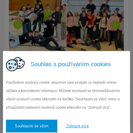
‹
›
Souhlas s používáním cookies
Používáme soubory cookie, abychom vám poskytli co nejlepší online
zážitek a konzistentní informace. Můžete souhlasit se shromažďováním
všech souborů cookie kliknutím na tlačítko "Souhlasím se vším" nebo si
přizpůsobit nastavení souborů cookie kliknutím na "Zobrazit více"...
Elektronická ŽK
Vstup do systému Edookit pro žáky a rodiče
Souhlasím se vším
Zobrazit více