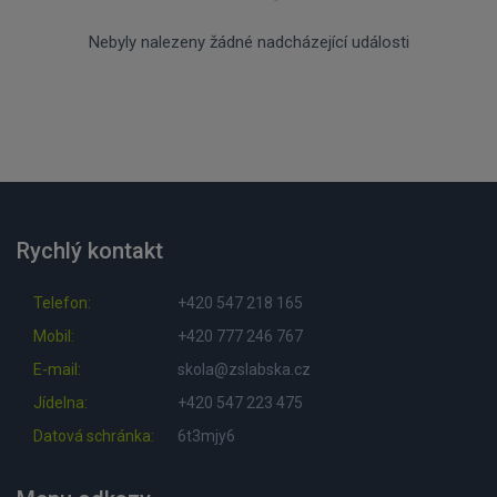
Nebyly nalezeny žádné nadcházející události
Rychlý kontakt
Telefon:
+420 547 218 165
Mobil:
+420 777 246 767
E-mail:
skola@zslabska.cz
Jídelna:
+420 547 223 475
Datová schránka:
6t3mjy6