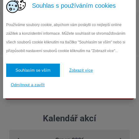
Souhlas s používáním cookies
Používáme soubory cookie, abychom vám poskytli co nejlepší online
zážitek a konzistentní informace. Můžete souhlasit se shromažďováním
Objednávka obědů
všech souborů cookie kliknutím na tlačítko "Souhlasím se vším" nebo si
Přihlášení a odhlášení obědů pro strávníky
přizpůsobit nastavení souborů cookie kliknutím na "Zobrazit více"...
Souhlasím se vším
Zobrazit více
Interní info. systém
Odmítnout a zavřít
Vstup pro pedagogické zaměstnance školy
Kalendář akcí