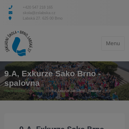
+420 547 218 165
skola@zslabska.cz
Labská 27. 625 00 Brno
Menu
9.A, Exkurze Sako Brno -
spalovna
Hlavní stránka
Aktuality
9.A, Exkurze Sako Brno - spalovna