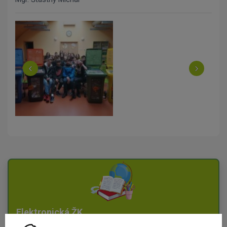
‹
›
Elektronická ŽK
Vstup do systému Edookit pro žáky a rodiče