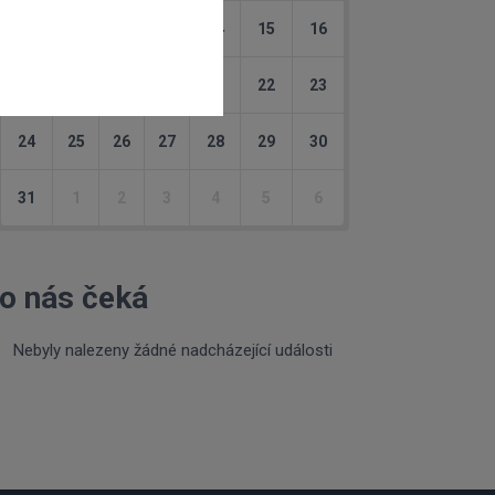
10
11
12
13
14
15
16
17
18
19
20
21
22
23
24
25
26
27
28
29
30
31
1
2
3
4
5
6
o nás čeká
Nebyly nalezeny žádné nadcházející události