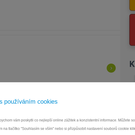
K
›
s používáním cookies
ychom vám poskytli co nejlepší online zážitek a konzistentní informace. Můžete 
 na tlačítko "Souhlasím se vším" nebo si přizpůsobit nastavení souborů cookie klikn