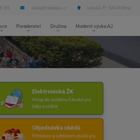
8 165
skola@zslabska.cz
Labská 27. 625 00 Brno
kce
Poradenství
Družina
Moderní výuka AJ
Elektronická ŽK
Vstup do systému Edookit pro
žáky a rodiče
Objednávka obědů
Přihlášení a odhlášení obědů pro