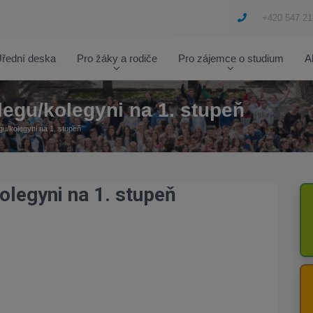
+420 547 21
řední deska
Pro žáky a rodiče
Pro zájemce o studium
A
egu/kolegyni na 1. stupeň
u/kolegyni na 1. stupeň
legyni na 1. stupeň