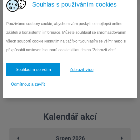
Souhlas s používáním cookies
Používáme soubory cookie, abychom vám poskytli co nejlepší online
Objednávka obědů
zážitek a konzistentní informace. Můžete souhlasit se shromažďováním
Přihlášení a odhlášení obědů pro strávníky
všech souborů cookie kliknutím na tlačítko "Souhlasím se vším" nebo si
přizpůsobit nastavení souborů cookie kliknutím na "Zobrazit více"...
Souhlasím se vším
Zobrazit více
Interní info. systém
Odmítnout a zavřít
Vstup pro pedagogické zaměstnance školy
Kalendář akcí
Srpen 2026