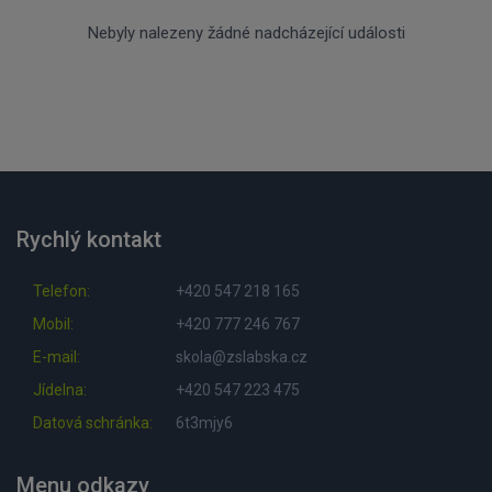
Nebyly nalezeny žádné nadcházející události
Rychlý kontakt
Telefon:
+420 547 218 165
Mobil:
+420 777 246 767
E-mail:
skola@zslabska.cz
Jídelna:
+420 547 223 475
Datová schránka:
6t3mjy6
Menu odkazy