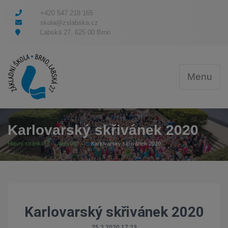
+420 547 218 165
skola@zslabska.cz
Labská 27. 625 00 Brno
Menu
Karlovarský skřivánek 2020
Hlavní stránka
Aktuality
Karlovarský skřivánek 2020
Karlovarský skřivánek 2020
25.2.2020 17:23