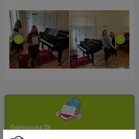
‹
›
Elektronická ŽK
Vstup do systému Edookit pro žáky a rodiče