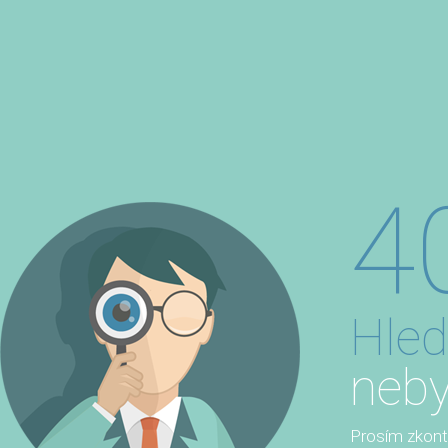
4
Hled
neby
Prosím zkontro